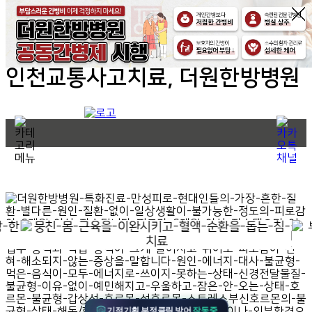
인천교통사고치료, 더원한방병원
만성피로
기적기획 부정클릭 방어
작동중